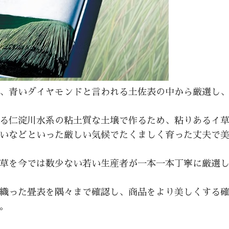
、青いダイヤモンドと言われる土佐表の中から厳選し
る仁淀川水系の粘土質な土壌で作るため、粘りあるイ
いなどといった厳しい気候でたくましく育った丈夫で
草を今では数少ない若い生産者が一本一本丁寧に厳選
織った畳表を隅々まで確認し、商品をより美しくする
。