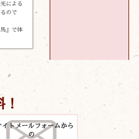
然光による
がるので
龍馬』で体
料！
サイトメールフォームから
の